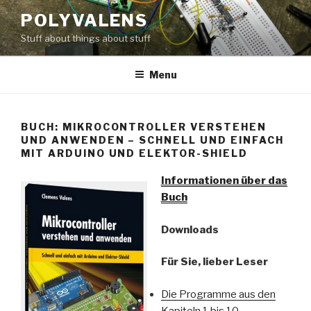
Skip
POLYVALENS
to
Stuff about things about stuff
content
Menu
BUCH: MIKROCONTROLLER VERSTEHEN
UND ANWENDEN – SCHNELL UND EINFACH
MIT ARDUINO UND ELEKTOR-SHIELD
Informationen über das
Buch
Downloads
Für Sie, lieber Leser
Die Programme aus den
Kapiteln 1 bis 10