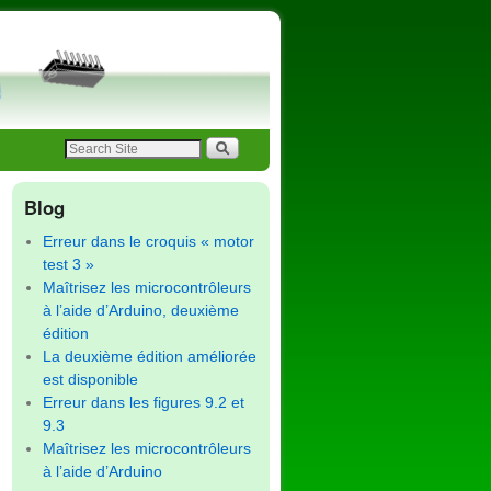
Blog
Erreur dans le croquis « motor
test 3 »
Maîtrisez les microcontrôleurs
à l’aide d’Arduino, deuxième
édition
La deuxième édition améliorée
est disponible
Erreur dans les figures 9.2 et
9.3
Maîtrisez les microcontrôleurs
à l’aide d’Arduino