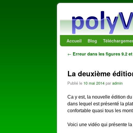
Skip to primary content
Aller au contenu secondaire
Accueil
Blog
Téléchargeme
Navigation des articles
←
Erreur dans les figures 9.2 et
La deuxième éditio
Publié le
10 mai 2014
par
admin
Ca y est, la nouvelle édition du
dans lequel est présenté la pla
confortable quasi tous les mont
Voici une vidéo qui présente la 