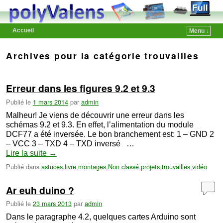
Accueil
Menu ↓
Skip to primary content
Aller au contenu secondaire
Archives pour la catégorie
trouvailles
Erreur dans les figures 9.2 et 9.3
Publié le
1 mars 2014
par
admin
Malheur! Je viens de découvrir une erreur dans les
schémas 9.2 et 9.3. En effet, l’alimentation du module
DCF77 a été inversée. Le bon branchement est: 1 – GND 2
– VCC 3 – TXD 4 – TXD inversé …
Lire la suite
→
Publié dans
astuces
,
livre
,
montages
,
Non classé
,
projets
,
trouvailles
,
vidéo
Ar euh duino ?
Publié le
23 mars 2013
par
admin
Dans le paragraphe 4.2, quelques cartes Arduino sont